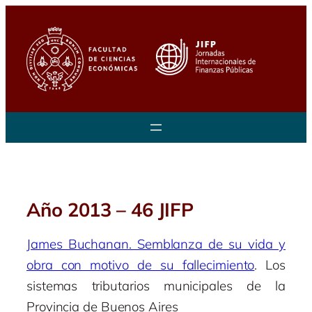
Saltar
al
contenido
Año 2013 – 46 JIFP
James Buchanan. Semblanza de su vida y
obra con motivo de su fallecimiento
. Los
sistemas tributarios municipales de la
Provincia de Buenos Aires